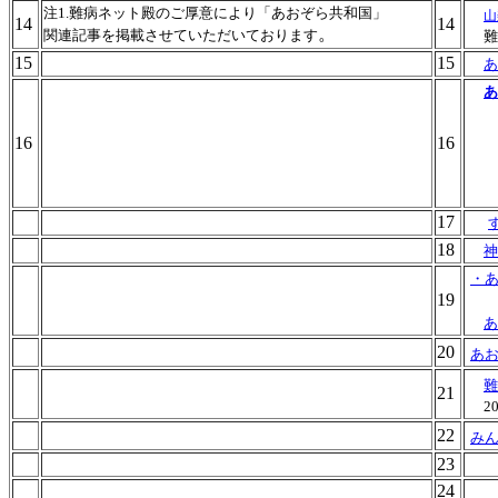
注1.難病ネット殿のご厚意により「あおぞら共和国」
山
14
14
。
関連記事を掲載させていただいております
難
15
15
あ
あ
16
16
17
18
神
・あ
19
あ
20
あお
難
21
2
22
み
23
24