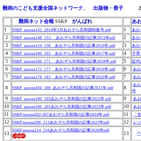
難病のこども支援全国ネットワーク、 出版物・冊子
難病ネット会報
SSKP
がんばれ
あ
1
1
SSKP_aozora143_2014年3月あおぞら共和国特集号.pdf
あお
2
2
SSKP_aozora148_153. あおぞら共和国の記事2015年pdf
あおぞ
3
3
SSKP_aozora154_159 あおぞら共和国の記事2016年.pdf
あおぞ
4
4
SSKP_aozora160_165 あおぞら共和国の記事2017年.pdf
子育
5
5
SSKP_aozora166_171 .あおぞら共和国の記事2018年.pdf
近代
6
6
SSKP_aozora172_177 あおぞら共和国の記事2019年.pdf
あお
7
7
SSKP_aozora178_183 あおぞら共和国の記事2020年.pdf
あお
あお
8
8
SSKP_aozora184_189_あおぞら共和国の記事2021年.pdf
号
9
9
SSKP_aozora190_195あおぞら共和国の記事2022年.pdf
あお
10
10
SSKP_aozora196_201あおぞら共和国の記事2023年.pdf
あお
11
11
「支
SSKP-aozora202-207あおぞら共和国の記事2024年.pdf
12
12
レ
SSKP-aozora208_213あおぞら共和国の記事2025年pdf
SSKP-aozora214_216あおぞら共和国の記事2026年pdf
13
13